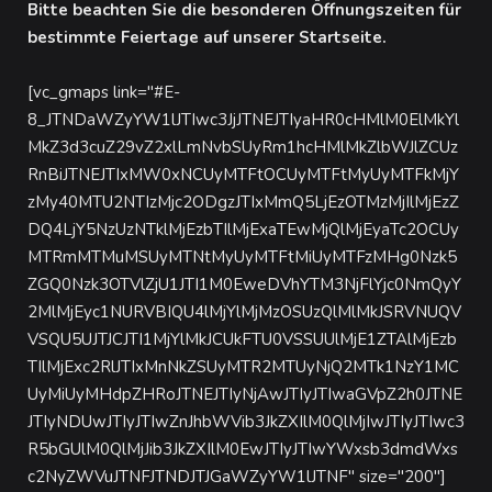
Bitte beachten Sie die besonderen Öffnungszeiten für
bestimmte Feiertage auf unserer Startseite.
[vc_gmaps link="#E-
8_JTNDaWZyYW1lJTIwc3JjJTNEJTIyaHR0cHMlM0ElMkYl
MkZ3d3cuZ29vZ2xlLmNvbSUyRm1hcHMlMkZlbWJlZCUz
RnBiJTNEJTIxMW0xNCUyMTFtOCUyMTFtMyUyMTFkMjY
zMy40MTU2NTIzMjc2ODgzJTIxMmQ5LjEzOTMzMjIlMjEzZ
DQ4LjY5NzUzNTklMjEzbTIlMjExaTEwMjQlMjEyaTc2OCUy
MTRmMTMuMSUyMTNtMyUyMTFtMiUyMTFzMHg0Nzk5
ZGQ0Nzk3OTVlZjU1JTI1M0EweDVhYTM3NjFlYjc0NmQyY
2MlMjEyc1NURVBIQU4lMjYlMjMzOSUzQlMlMkJSRVNUQV
VSQU5UJTJCJTI1MjYlMkJCUkFTU0VSSUUlMjE1ZTAlMjEzb
TIlMjExc2RlJTIxMnNkZSUyMTR2MTUyNjQ2MTk1NzY1MC
UyMiUyMHdpZHRoJTNEJTIyNjAwJTIyJTIwaGVpZ2h0JTNE
JTIyNDUwJTIyJTIwZnJhbWVib3JkZXIlM0QlMjIwJTIyJTIwc3
R5bGUlM0QlMjJib3JkZXIlM0EwJTIyJTIwYWxsb3dmdWxs
c2NyZWVuJTNFJTNDJTJGaWZyYW1lJTNF" size="200"]